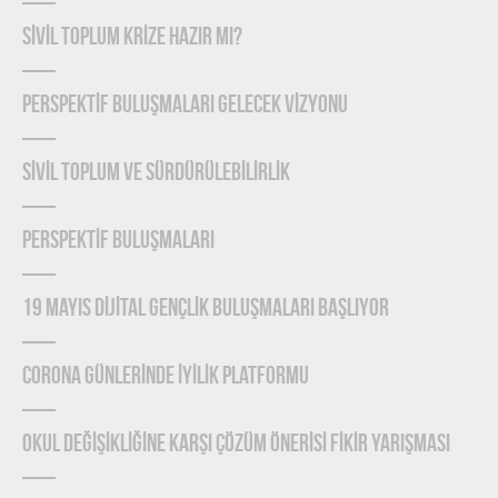
SİVİL TOPLUM KRİZE HAZIR MI?
PERSPEKTİF BULUŞMALARI GELECEK VİZYONU
SİVİL TOPLUM VE SÜRDÜRÜLEBİLİRLİK
PERSPEKTİF BULUŞMALARI
19 MAYIS DİJİTAL GENÇLİK BULUŞMALARI BAŞLIYOR
CORONA GÜNLERİNDE İYİLİK PLATFORMU
OKUL DEĞİŞİKLİĞİNE KARŞI ÇÖZÜM ÖNERİSİ FİKİR YARIŞMASI