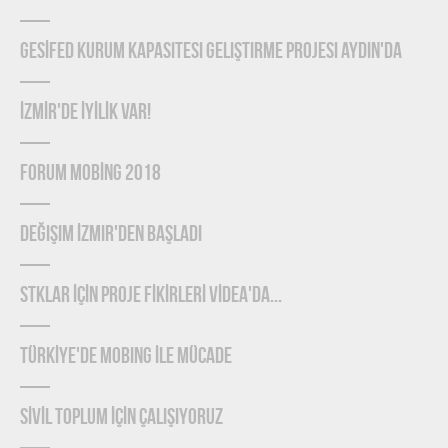
GESİFED Kurum Kapasitesi Geliştirme Projesi Aydın'da
İZMİR'de İYİLİK Var!
FORUM MOBİNG 2018
Değişim İzmir'den Başladı
STKLAR İÇİN PROJE FİKİRLERİ VİDEA'DA...
TÜRKİYE'DE MOBING İLE MÜCADE
SİVİL TOPLUM İÇİN ÇALIŞIYORUZ