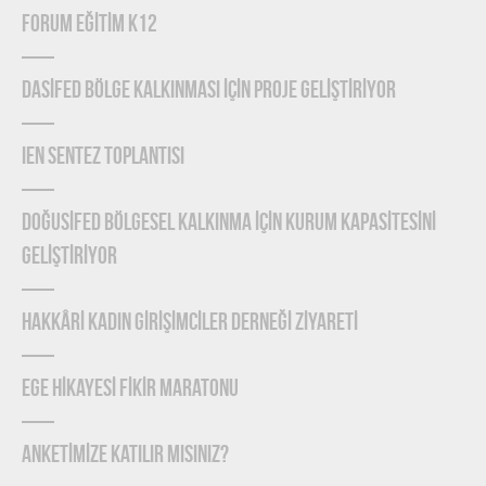
FORUM EĞİTİM K12
DASİFED BÖLGE KALKINMASI İÇİN PROJE GELİŞTİRİYOR
IEN Sentez Toplantısı
DOĞUSİFED BÖLGESEL KALKINMA İÇİN KURUM KAPASİTESİNİ
GELİŞTİRİYOR
HAKKÂRİ KADIN GİRİŞİMCİLER DERNEĞİ ZİYARETİ
EGE HİKAYESİ FİKİR MARATONU
ANKETİMİZE KATILIR MISINIZ?