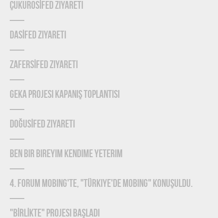
ÇUKUROSİFED Ziyareti
DASİFED Ziyareti
ZAFERSİFED Ziyareti
GEKA Projesi Kapanış Toplantısı
DOĞUSİFED Ziyareti
Ben Bir Bireyim Kendime Yeterim
4. Forum Mobing'te, "Türkiye'de Mobing" konuşuldu.
"BİRLİKTE" Projesi Başladı