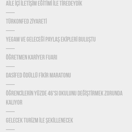
AİLE İÇİ İLETİŞİM EĞİTİMİ İLE TİREDEYDİK
TÜRKONFED ZİYARETİ
YEGAM ve GELECEĞİ PAYLAŞ EKİPLERİ BULUŞTU
ÖĞRETMEN KARİYER FUARI
DASİFED ÖDÜLLÜ FİKİR MARATONU
ÖĞRENCİLERİN YÜZDE 46'SI OKULUNU DEĞİŞTİRMEK ZORUNDA
KALIYOR
GELECEK TURİZM İLE ŞEKİLLENECEK