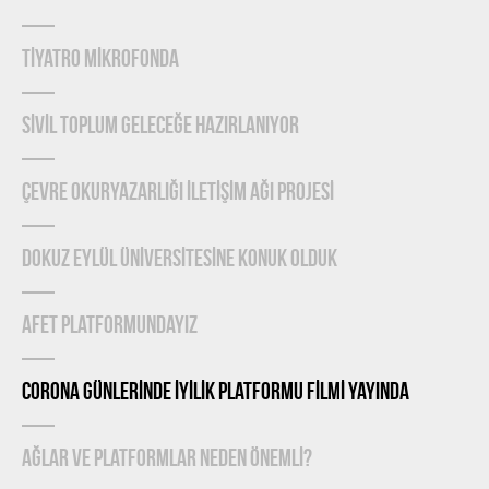
TİYATRO MİKROFONDA
SİVİL TOPLUM GELECEĞE HAZIRLANIYOR
ÇEVRE OKURYAZARLIĞI İLETİŞİM AĞI PROJESİ
DOKUZ EYLÜL ÜNİVERSİTESİNE KONUK OLDUK
AFET PLATFORMUNDAYIZ
CORONA GÜNLERİNDE İYİLİK PLATFORMU FİLMİ YAYINDA
Ağlar ve Platformlar Neden Önemlİ?