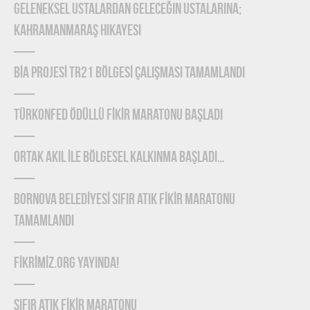
Geleneksel Ustalardan Geleceğin Ustalarına;
Kahramanmaraş Hikayesi
BİA PROJESİ TR21 BÖLGESİ ÇALIŞMASI TAMAMLANDI
TÜRKONFED Ödüllü FİKİR Maratonu Başladı
ORTAK AKIL İLE BÖLGESEL KALKINMA BAŞLADI…
BORNOVA BELEDİYESİ SIFIR ATIK FİKİR MARATONU
TAMAMLANDI
FİKRİMİZ.ORG YAYINDA!
SIFIR ATIK FİKİR MARATONU