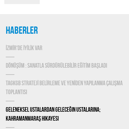
HABERLER
İZMİR'DE İYİLİK VAR
DÖNÜŞÜM : SANATLA SÜRDÜRÜLEBİLİR EĞİTİM BAŞLADI
TAGKGB STRATEJİ BELİRLEME ve YENİDEN YAPILANMA ÇALIŞMA
TOPLANTISI
Geleneksel Ustalardan Geleceğin Ustalarına;
Kahramanmaraş Hikayesi