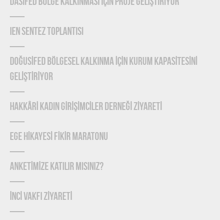
DASİFED BÖLGE KALKINMASI İÇİN PROJE GELİŞTİRİYOR
IEN Sentez Toplantısı
DOĞUSİFED BÖLGESEL KALKINMA İÇİN KURUM KAPASİTESİNİ
GELİŞTİRİYOR
HAKKÂRİ KADIN GİRİŞİMCİLER DERNEĞİ ZİYARETİ
EGE HİKAYESİ FİKİR MARATONU
ANKETİMİZE KATILIR MISINIZ?
İNCİ VAKFI ZİYARETİ