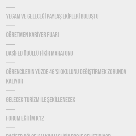
YEGAM ve GELECEĞİ PAYLAŞ EKİPLERİ BULUŞTU
ÖĞRETMEN KARİYER FUARI
DASİFED ÖDÜLLÜ FİKİR MARATONU
ÖĞRENCİLERİN YÜZDE 46'SI OKULUNU DEĞİŞTİRMEK ZORUNDA
KALIYOR
GELECEK TURİZM İLE ŞEKİLLENECEK
FORUM EĞİTİM K12