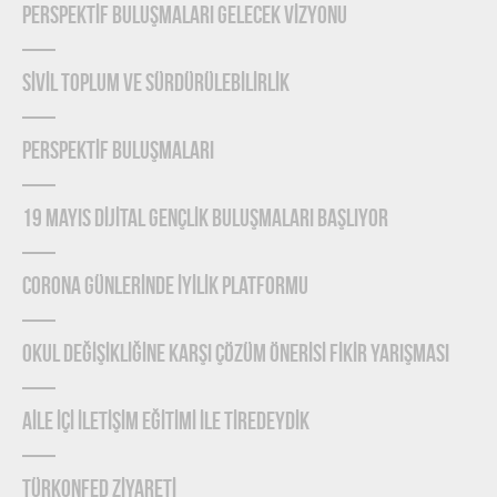
PERSPEKTİF BULUŞMALARI GELECEK VİZYONU
SİVİL TOPLUM VE SÜRDÜRÜLEBİLİRLİK
PERSPEKTİF BULUŞMALARI
19 MAYIS DİJİTAL GENÇLİK BULUŞMALARI BAŞLIYOR
CORONA GÜNLERİNDE İYİLİK PLATFORMU
OKUL DEĞİŞİKLİĞİNE KARŞI ÇÖZÜM ÖNERİSİ FİKİR YARIŞMASI
AİLE İÇİ İLETİŞİM EĞİTİMİ İLE TİREDEYDİK
TÜRKONFED ZİYARETİ