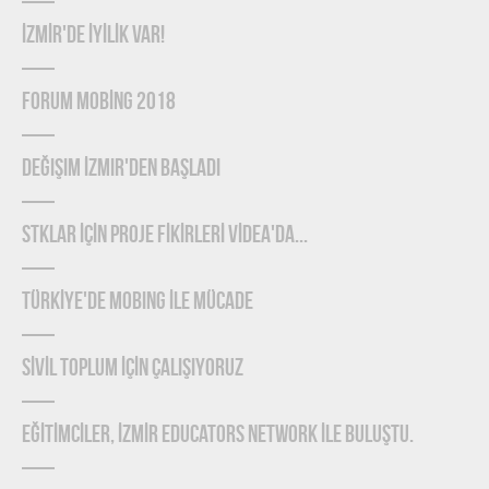
İZMİR'de İYİLİK Var!
FORUM MOBİNG 2018
Değişim İzmir'den Başladı
STKLAR İÇİN PROJE FİKİRLERİ VİDEA'DA...
TÜRKİYE'DE MOBING İLE MÜCADE
SİVİL TOPLUM İÇİN ÇALIŞIYORUZ
EĞİTİMCİLER, İZMİR EDUCATORS NETWORK İLE BULUŞTU.