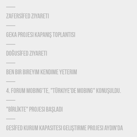
ZAFERSİFED Ziyareti
GEKA Projesi Kapanış Toplantısı
DOĞUSİFED Ziyareti
Ben Bir Bireyim Kendime Yeterim
4. Forum Mobing'te, "Türkiye'de Mobing" konuşuldu.
"BİRLİKTE" Projesi Başladı
GESİFED Kurum Kapasitesi Geliştirme Projesi Aydın'da