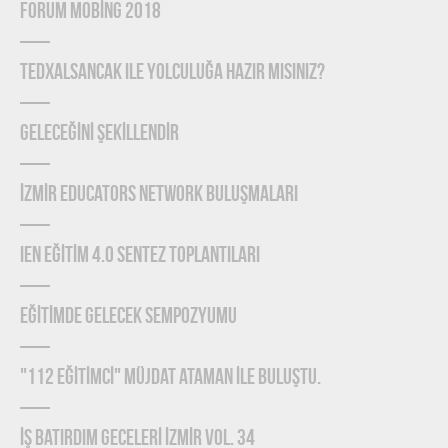
FORUM MOBİNG 2018
TEDxAlsancak ile Yolculuğa Hazır mısınız?
GELECEĞİNİ ŞEKİLLENDİR
İZMİR EDUCATORS NETWORK BULUŞMALARI
IEN EĞİTİM 4.0 SENTEZ TOPLANTILARI
EĞİTİMDE GELECEK SEMPOZYUMU
"112 EĞİTİMCİ" MÜJDAT ATAMAN İLE BULUŞTU.
İŞ BATIRDIM GECELERİ İZMİR VOL. 34