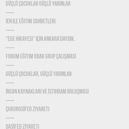
Güçlü Çocuklar Güçlü Yarınlar
IEN ile Eğitim Sohbetleri
“Ege Hikayesi” için Ankara’daydık.
Forum Eğitim Odak Grup Çalışması
Güçlü Çocuklar, Güçlü Yarınlar
İnsan Kaynakları ve İstihdam Buluşması
ÇUKUROSİFED Ziyareti
DASİFED Ziyareti