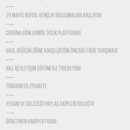
19 MAYIS DİJİTAL GENÇLİK BULUŞMALARI BAŞLIYOR
CORONA GÜNLERİNDE İYİLİK PLATFORMU
OKUL DEĞİŞİKLİĞİNE KARŞI ÇÖZÜM ÖNERİSİ FİKİR YARIŞMASI
AİLE İÇİ İLETİŞİM EĞİTİMİ İLE TİREDEYDİK
TÜRKONFED ZİYARETİ
YEGAM ve GELECEĞİ PAYLAŞ EKİPLERİ BULUŞTU
ÖĞRETMEN KARİYER FUARI