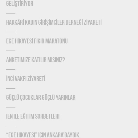
GELİŞTİRİYOR
HAKKÂRİ KADIN GİRİŞİMCİLER DERNEĞİ ZİYARETİ
EGE HİKAYESİ FİKİR MARATONU
ANKETİMİZE KATILIR MISINIZ?
İNCİ VAKFI ZİYARETİ
Güçlü Çocuklar Güçlü Yarınlar
IEN ile Eğitim Sohbetleri
“Ege Hikayesi” için Ankara’daydık.