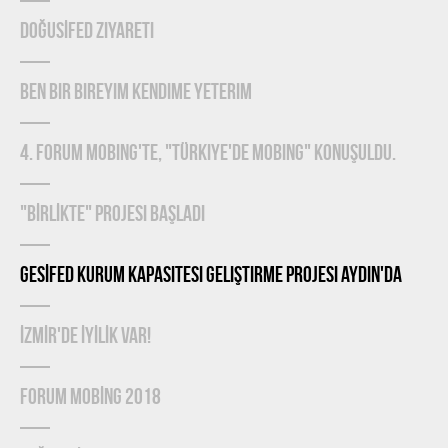
DOĞUSİFED Ziyareti
Ben Bir Bireyim Kendime Yeterim
4. Forum Mobing'te, "Türkiye'de Mobing" konuşuldu.
"BİRLİKTE" Projesi Başladı
GESİFED Kurum Kapasitesi Geliştirme Projesi Aydın'da
İZMİR'de İYİLİK Var!
FORUM MOBİNG 2018