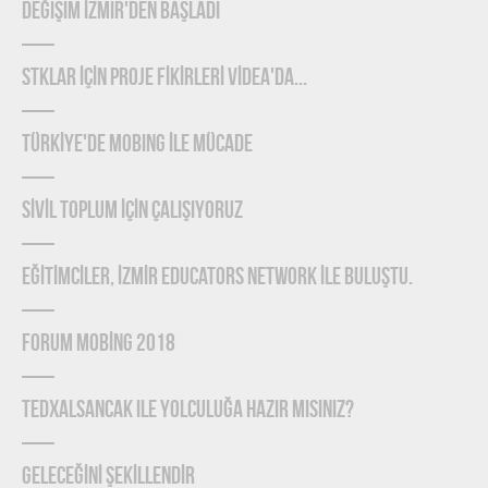
Değişim İzmir'den Başladı
STKLAR İÇİN PROJE FİKİRLERİ VİDEA'DA...
TÜRKİYE'DE MOBING İLE MÜCADE
SİVİL TOPLUM İÇİN ÇALIŞIYORUZ
EĞİTİMCİLER, İZMİR EDUCATORS NETWORK İLE BULUŞTU.
FORUM MOBİNG 2018
TEDxAlsancak ile Yolculuğa Hazır mısınız?
GELECEĞİNİ ŞEKİLLENDİR