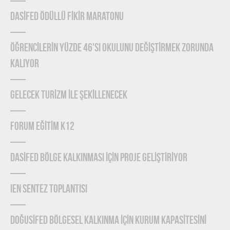
DASİFED ÖDÜLLÜ FİKİR MARATONU
ÖĞRENCİLERİN YÜZDE 46'SI OKULUNU DEĞİŞTİRMEK ZORUNDA
KALIYOR
GELECEK TURİZM İLE ŞEKİLLENECEK
FORUM EĞİTİM K12
DASİFED BÖLGE KALKINMASI İÇİN PROJE GELİŞTİRİYOR
IEN Sentez Toplantısı
DOĞUSİFED BÖLGESEL KALKINMA İÇİN KURUM KAPASİTESİNİ