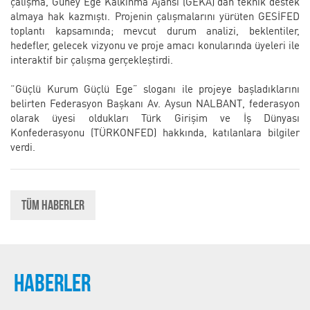
çalışma, Güney Ege Kalkınma Ajansı (GEKA)’dan teknik destek
almaya hak kazmıştı. Projenin çalışmalarını yürüten GESİFED
toplantı kapsamında; mevcut durum analizi, beklentiler,
hedefler, gelecek vizyonu ve proje amacı konularında üyeleri ile
interaktif bir çalışma gerçekleştirdi.
“Güçlü Kurum Güçlü Ege” sloganı ile projeye başladıklarını
belirten Federasyon Başkanı Av. Aysun NALBANT, federasyon
olarak üyesi oldukları Türk Girişim ve İş Dünyası
Konfederasyonu (TÜRKONFED) hakkında, katılanlara bilgiler
verdi.
Tüm Haberler
HABERLER