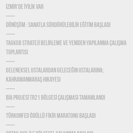
İZMİR'DE İYİLİK VAR
DÖNÜŞÜM : SANATLA SÜRDÜRÜLEBİLİR EĞİTİM BAŞLADI
TAGKGB STRATEJİ BELİRLEME ve YENİDEN YAPILANMA ÇALIŞMA
TOPLANTISI
Geleneksel Ustalardan Geleceğin Ustalarına;
Kahramanmaraş Hikayesi
BİA PROJESİ TR21 BÖLGESİ ÇALIŞMASI TAMAMLANDI
TÜRKONFED Ödüllü FİKİR Maratonu Başladı