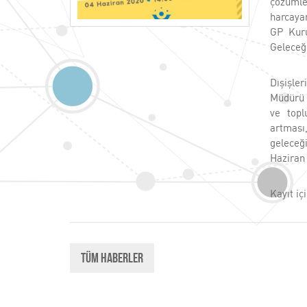
çözümle
harcaya
GP Kuru
Geleceğ
Dışişler
Müdürü 
ve topl
artması
geleceği
Haziran
Kayıt iç
Tüm Haberler