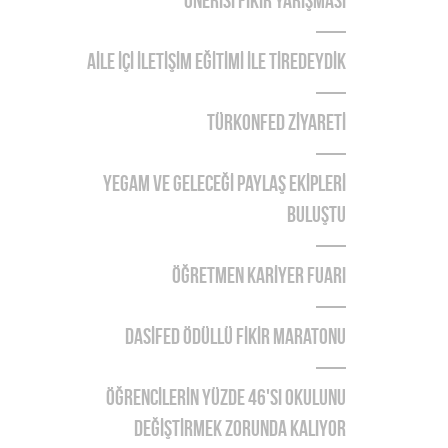
ÖNERİSİ FİKİR YARIŞMASI
AİLE İÇİ İLETİŞİM EĞİTİMİ İLE TİREDEYDİK
TÜRKONFED ZİYARETİ
YEGAM ve GELECEĞİ PAYLAŞ EKİPLERİ
BULUŞTU
ÖĞRETMEN KARİYER FUARI
DASİFED ÖDÜLLÜ FİKİR MARATONU
ÖĞRENCİLERİN YÜZDE 46'SI OKULUNU
DEĞİŞTİRMEK ZORUNDA KALIYOR