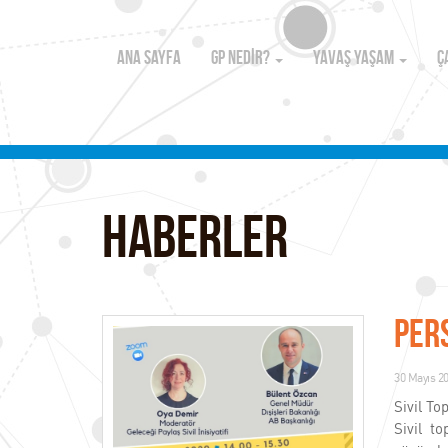
ANA SAYFA
GP NEDİR?
YAVAŞ YAŞAM
Ç
HABERLER
PER
30 Mayıs 2
Sivil T
Sivil t