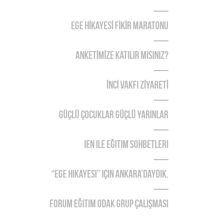
EGE HİKAYESİ FİKİR MARATONU
ANKETİMİZE KATILIR MISINIZ?
İNCİ VAKFI ZİYARETİ
Güçlü Çocuklar Güçlü Yarınlar
IEN ile Eğitim Sohbetleri
“Ege Hikayesi” için Ankara’daydık.
Forum Eğitim Odak Grup Çalışması