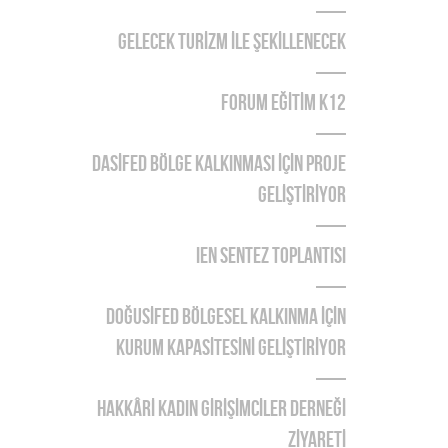
GELECEK TURİZM İLE ŞEKİLLENECEK
FORUM EĞİTİM K12
DASİFED BÖLGE KALKINMASI İÇİN PROJE
GELİŞTİRİYOR
IEN Sentez Toplantısı
DOĞUSİFED BÖLGESEL KALKINMA İÇİN
KURUM KAPASİTESİNİ GELİŞTİRİYOR
HAKKÂRİ KADIN GİRİŞİMCİLER DERNEĞİ
ZİYARETİ