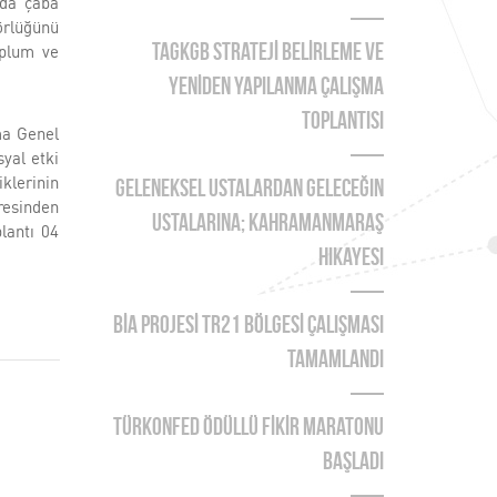
nda çaba
örlüğünü
oplum ve
TAGKGB STRATEJİ BELİRLEME ve
YENİDEN YAPILANMA ÇALIŞMA
TOPLANTISI
ama Genel
yal etki
klerinin
Geleneksel Ustalardan Geleceğin
resinden
Ustalarına; Kahramanmaraş
lantı 04
Hikayesi
BİA PROJESİ TR21 BÖLGESİ ÇALIŞMASI
TAMAMLANDI
TÜRKONFED Ödüllü FİKİR Maratonu
Başladı