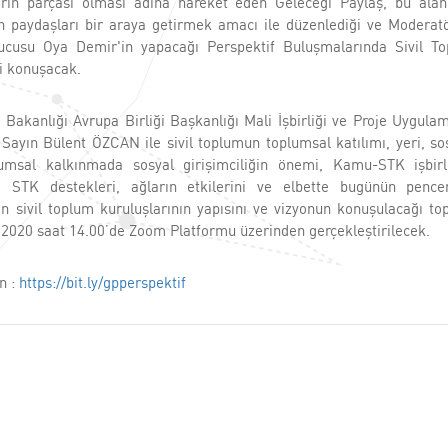
rin parçası olması adına hareket eden Geleceği Paylaş, bu ala
n paydaşları bir araya getirmek amacı ile düzenlediği ve Moderat
cusu Oya Demir'in yapacağı Perspektif Buluşmalarında Sivil T
i konuşacak.
i Bakanlığı Avrupa Birliği Başkanlığı Mali İşbirliği ve Proje Uygul
Sayın Bülent ÖZCAN ile sivil toplumun toplumsal katılımı, yeri, sos
umsal kalkınmada sosyal girişimciliğin önemi, Kamu-STK işbirli
, STK destekleri, ağların etkilerini ve elbette bugünün pence
n sivil toplum kuruluşlarının yapısını ve vizyonun konuşulacağı top
 2020 saat 14.00’de Zoom Platformu üzerinden gerçekleştirilecek.
in :
https://bit.ly/gpperspektif