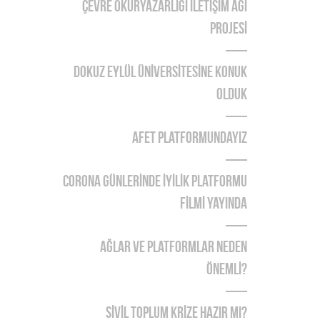
ÇEVRE OKURYAZARLIĞI İLETİŞİM AĞI
PROJESİ
DOKUZ EYLÜL ÜNİVERSİTESİNE KONUK
OLDUK
AFET PLATFORMUNDAYIZ
CORONA GÜNLERİNDE İYİLİK PLATFORMU
FİLMİ YAYINDA
Ağlar ve Platformlar Neden
Önemlİ?
SİVİL TOPLUM KRİZE HAZIR MI?