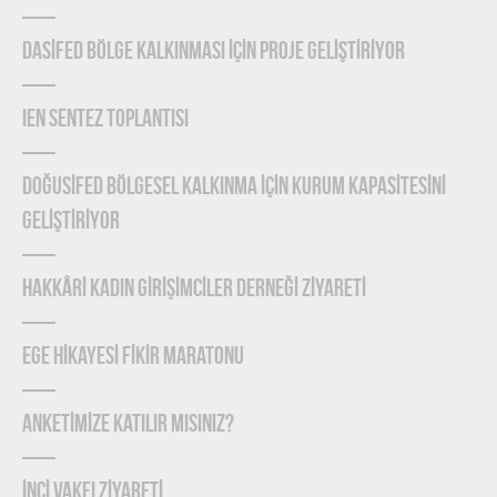
DASİFED BÖLGE KALKINMASI İÇİN PROJE GELİŞTİRİYOR
IEN Sentez Toplantısı
DOĞUSİFED BÖLGESEL KALKINMA İÇİN KURUM KAPASİTESİNİ
GELİŞTİRİYOR
HAKKÂRİ KADIN GİRİŞİMCİLER DERNEĞİ ZİYARETİ
EGE HİKAYESİ FİKİR MARATONU
ANKETİMİZE KATILIR MISINIZ?
İNCİ VAKFI ZİYARETİ