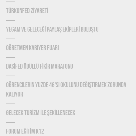
TÜRKONFED ZİYARETİ
YEGAM ve GELECEĞİ PAYLAŞ EKİPLERİ BULUŞTU
ÖĞRETMEN KARİYER FUARI
DASİFED ÖDÜLLÜ FİKİR MARATONU
ÖĞRENCİLERİN YÜZDE 46'SI OKULUNU DEĞİŞTİRMEK ZORUNDA
KALIYOR
GELECEK TURİZM İLE ŞEKİLLENECEK
FORUM EĞİTİM K12