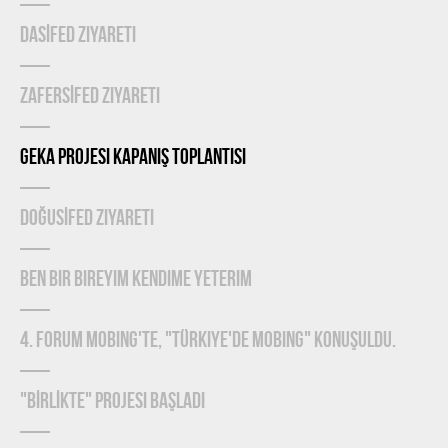
DASİFED Ziyareti
ZAFERSİFED Ziyareti
GEKA Projesi Kapanış Toplantısı
DOĞUSİFED Ziyareti
Ben Bir Bireyim Kendime Yeterim
4. Forum Mobing'te, "Türkiye'de Mobing" konuşuldu.
"BİRLİKTE" Projesi Başladı