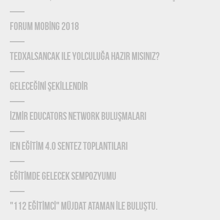
FORUM MOBİNG 2018
TEDxAlsancak ile Yolculuğa Hazır mısınız?
GELECEĞİNİ ŞEKİLLENDİR
İZMİR EDUCATORS NETWORK BULUŞMALARI
IEN EĞİTİM 4.0 SENTEZ TOPLANTILARI
EĞİTİMDE GELECEK SEMPOZYUMU
"112 EĞİTİMCİ" MÜJDAT ATAMAN İLE BULUŞTU.