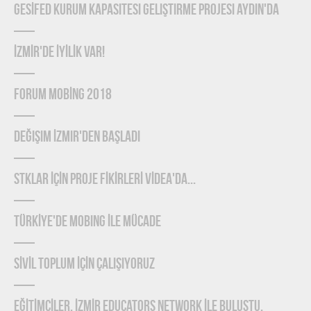
GESİFED Kurum Kapasitesi Geliştirme Projesi Aydın'da
İZMİR'de İYİLİK Var!
FORUM MOBİNG 2018
Değişim İzmir'den Başladı
STKLAR İÇİN PROJE FİKİRLERİ VİDEA'DA...
TÜRKİYE'DE MOBING İLE MÜCADE
SİVİL TOPLUM İÇİN ÇALIŞIYORUZ
EĞİTİMCİLER, İZMİR EDUCATORS NETWORK İLE BULUŞTU.