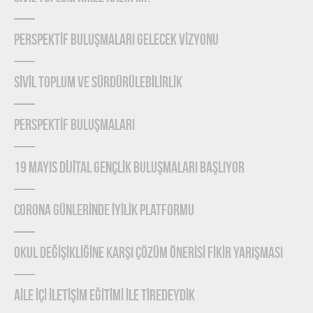
PERSPEKTİF BULUŞMALARI GELECEK VİZYONU
SİVİL TOPLUM VE SÜRDÜRÜLEBİLİRLİK
PERSPEKTİF BULUŞMALARI
19 MAYIS DİJİTAL GENÇLİK BULUŞMALARI BAŞLIYOR
CORONA GÜNLERİNDE İYİLİK PLATFORMU
OKUL DEĞİŞİKLİĞİNE KARŞI ÇÖZÜM ÖNERİSİ FİKİR YARIŞMASI
AİLE İÇİ İLETİŞİM EĞİTİMİ İLE TİREDEYDİK