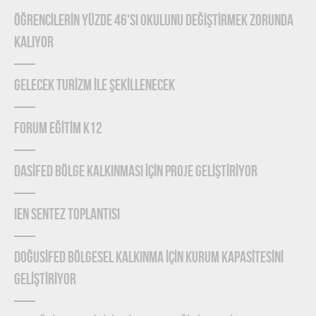
ÖĞRENCİLERİN YÜZDE 46'SI OKULUNU DEĞİŞTİRMEK ZORUNDA
KALIYOR
GELECEK TURİZM İLE ŞEKİLLENECEK
FORUM EĞİTİM K12
DASİFED BÖLGE KALKINMASI İÇİN PROJE GELİŞTİRİYOR
IEN Sentez Toplantısı
DOĞUSİFED BÖLGESEL KALKINMA İÇİN KURUM KAPASİTESİNİ
GELİŞTİRİYOR