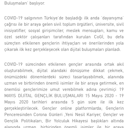
Buluşmaları’ başlıyor.
COVID-19 salgınının Türkiye’de başladığı ilk anda ‘dayanışma’
çağrısı ile bir araya gelen sivil toplum örgütleri, üniversite, sivil
inisiyatifler, sosyal girişimciler, meslek mensupları, kamu ve
özel sektör çalışanları tarafından kurulan CoGİ, bu defa
süreçten etkilenen gençlerin ihtiyaçları ve önerilerinden yola
çıkarak ilk kez gerçekleşecek olan dijital buluşmaları planladı.
COVID-19 sürecinden etkilenen gençler arasında ortak akıl
oluşturabilmek, dijital alandaki dönüşüme dikkat çekmek,
önümüzdeki dönemlerdeki süreci tasarlayabilmek, alanında
uzman ve birbirinden önemli isimler ile bir araya getirmek, en
önemlisi gençlerimize umut verebilmek adına çevrimiçi 19
MAYIS DİJİTAL GENÇLİK BULUŞMALARI 15 Mayıs 2020 - 19
Mayıs 2020 tarihleri arasında 5 gün süre ile ilk kez
gerçekleştirilecek. Gençler online platformlarda; Gençlerin
Penceresinden Corona Günleri ,Yeni Nesil Kariyer, Gençler ve
Gençlik Politikaları, Bir Yolculuk Hikayesi başlıkları altında
alanında uzman, birbirinden önemli isimler ile bir araya