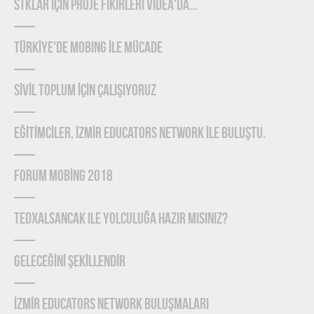
STKLAR İÇİN PROJE FİKİRLERİ VİDEA'DA...
TÜRKİYE'DE MOBING İLE MÜCADE
SİVİL TOPLUM İÇİN ÇALIŞIYORUZ
EĞİTİMCİLER, İZMİR EDUCATORS NETWORK İLE BULUŞTU.
FORUM MOBİNG 2018
TEDxAlsancak ile Yolculuğa Hazır mısınız?
GELECEĞİNİ ŞEKİLLENDİR
İZMİR EDUCATORS NETWORK BULUŞMALARI