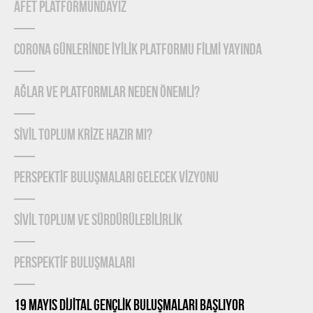
AFET PLATFORMUNDAYIZ
CORONA GÜNLERİNDE İYİLİK PLATFORMU FİLMİ YAYINDA
Ağlar ve Platformlar Neden Önemlİ?
SİVİL TOPLUM KRİZE HAZIR MI?
PERSPEKTİF BULUŞMALARI GELECEK VİZYONU
SİVİL TOPLUM VE SÜRDÜRÜLEBİLİRLİK
PERSPEKTİF BULUŞMALARI
19 MAYIS DİJİTAL GENÇLİK BULUŞMALARI BAŞLIYOR