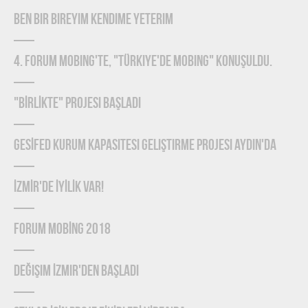
Ben Bir Bireyim Kendime Yeterim
4. Forum Mobing'te, "Türkiye'de Mobing" konuşuldu.
"BİRLİKTE" Projesi Başladı
GESİFED Kurum Kapasitesi Geliştirme Projesi Aydın'da
İZMİR'de İYİLİK Var!
FORUM MOBİNG 2018
Değişim İzmir'den Başladı