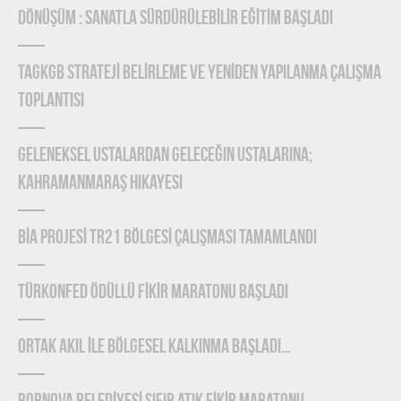
DÖNÜŞÜM : SANATLA SÜRDÜRÜLEBİLİR EĞİTİM BAŞLADI
TAGKGB STRATEJİ BELİRLEME ve YENİDEN YAPILANMA ÇALIŞMA
TOPLANTISI
Geleneksel Ustalardan Geleceğin Ustalarına;
Kahramanmaraş Hikayesi
BİA PROJESİ TR21 BÖLGESİ ÇALIŞMASI TAMAMLANDI
TÜRKONFED Ödüllü FİKİR Maratonu Başladı
ORTAK AKIL İLE BÖLGESEL KALKINMA BAŞLADI…