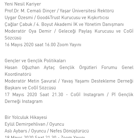
Yeni Nesil Kariyer
Prof.Dr. M. Cemali Dinçer / Yaşar Üniversitesi Rektörü
Uygar Özesmi / Good4Trust Kurucusu ve Kışkırtıcısı
Çağlar Çabuk / 4. Boyut Akademi İK ve Yönetim Danışmanı
Moderatör Oya Demir / Geleceği Paylaş Kurucusu ve CoGİ
Sözcüsü
16 Mayıs 2020 saat 16.00 Zoom Yayını
Gençler ve Gençlik Politikaları
Hasan Oğuzhan Aytaç Gençlik Örgütleri Forumu Genel
Koordinatörü
Moderatör Metin Şavural / Yavaş Yaşamı Destekleme Derneği
Başkanı ve CoGİ Sözcüsü
17 Mayıs 2020 Saat 21.30 - CoGİ Instagram / Pİ Gençlik
Derneği Instagram
Bir Yolculuk Hikayesi
Eylül Demirpehlivan / Oyuncu
Aslı Aybars / Oyuncu / Nefes Dönüştürücü
18 Mayıs 2020 Saat 21.30 - Zoom Yayını