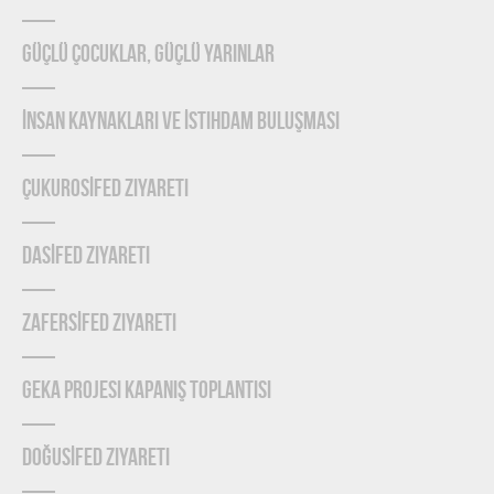
Güçlü Çocuklar, Güçlü Yarınlar
İnsan Kaynakları ve İstihdam Buluşması
ÇUKUROSİFED Ziyareti
DASİFED Ziyareti
ZAFERSİFED Ziyareti
GEKA Projesi Kapanış Toplantısı
DOĞUSİFED Ziyareti