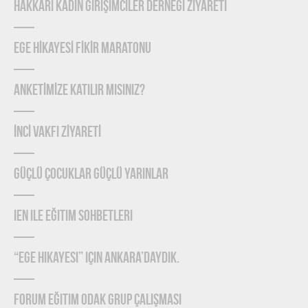
HAKKÂRİ KADIN GİRİŞİMCİLER DERNEĞİ ZİYARETİ
EGE HİKAYESİ FİKİR MARATONU
ANKETİMİZE KATILIR MISINIZ?
İNCİ VAKFI ZİYARETİ
Güçlü Çocuklar Güçlü Yarınlar
IEN ile Eğitim Sohbetleri
“Ege Hikayesi” için Ankara’daydık.
Forum Eğitim Odak Grup Çalışması