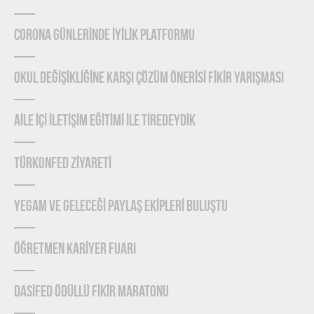
CORONA GÜNLERİNDE İYİLİK PLATFORMU
OKUL DEĞİŞİKLİĞİNE KARŞI ÇÖZÜM ÖNERİSİ FİKİR YARIŞMASI
AİLE İÇİ İLETİŞİM EĞİTİMİ İLE TİREDEYDİK
TÜRKONFED ZİYARETİ
YEGAM ve GELECEĞİ PAYLAŞ EKİPLERİ BULUŞTU
ÖĞRETMEN KARİYER FUARI
DASİFED ÖDÜLLÜ FİKİR MARATONU