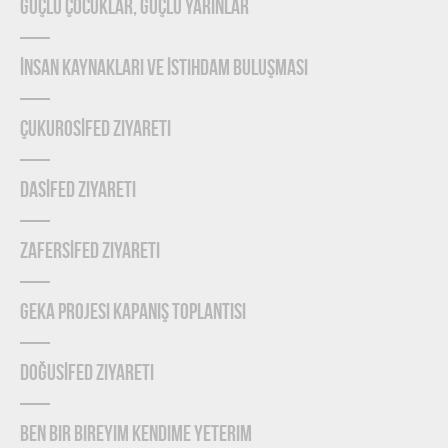
Güçlü Çocuklar, Güçlü Yarınlar
İnsan Kaynakları ve İstihdam Buluşması
ÇUKUROSİFED Ziyareti
DASİFED Ziyareti
ZAFERSİFED Ziyareti
GEKA Projesi Kapanış Toplantısı
DOĞUSİFED Ziyareti
Ben Bir Bireyim Kendime Yeterim