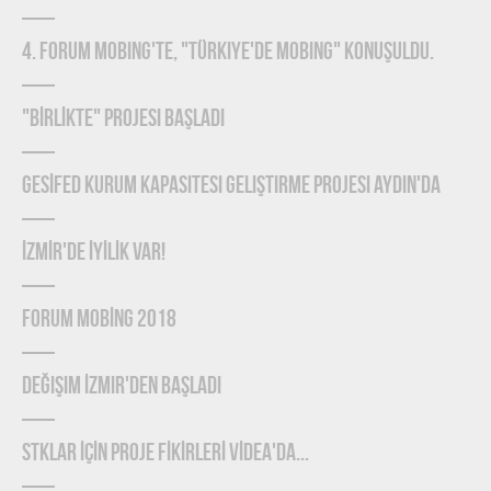
4. Forum Mobing'te, "Türkiye'de Mobing" konuşuldu.
"BİRLİKTE" Projesi Başladı
GESİFED Kurum Kapasitesi Geliştirme Projesi Aydın'da
İZMİR'de İYİLİK Var!
FORUM MOBİNG 2018
Değişim İzmir'den Başladı
STKLAR İÇİN PROJE FİKİRLERİ VİDEA'DA...