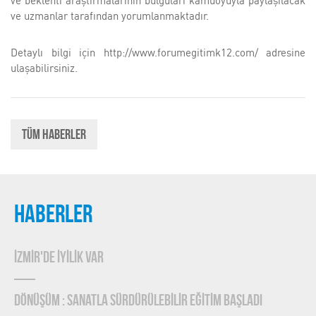
ve beklenti araştırmalarının bulguları kamuoyuyla paylaşılacak
ve uzmanlar tarafından yorumlanmaktadır.
Detaylı bilgi için http://www.forumegitimk12.com/ adresine
ulaşabilirsiniz.
Tüm Haberler
HABERLER
İZMİR'DE İYİLİK VAR
DÖNÜŞÜM : SANATLA SÜRDÜRÜLEBİLİR EĞİTİM BAŞLADI