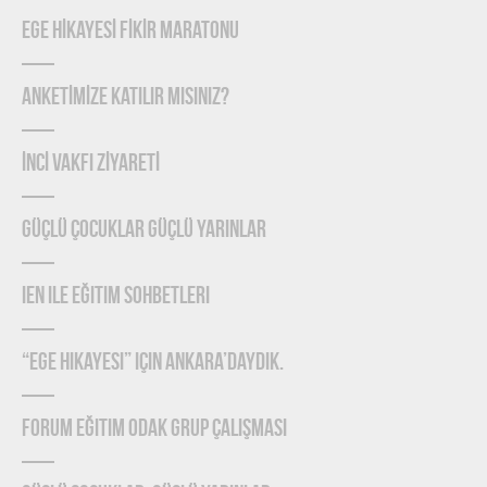
EGE HİKAYESİ FİKİR MARATONU
ANKETİMİZE KATILIR MISINIZ?
İNCİ VAKFI ZİYARETİ
Güçlü Çocuklar Güçlü Yarınlar
IEN ile Eğitim Sohbetleri
“Ege Hikayesi” için Ankara’daydık.
Forum Eğitim Odak Grup Çalışması