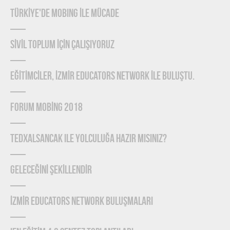
TÜRKİYE'DE MOBING İLE MÜCADE
SİVİL TOPLUM İÇİN ÇALIŞIYORUZ
EĞİTİMCİLER, İZMİR EDUCATORS NETWORK İLE BULUŞTU.
FORUM MOBİNG 2018
TEDxAlsancak ile Yolculuğa Hazır mısınız?
GELECEĞİNİ ŞEKİLLENDİR
İZMİR EDUCATORS NETWORK BULUŞMALARI