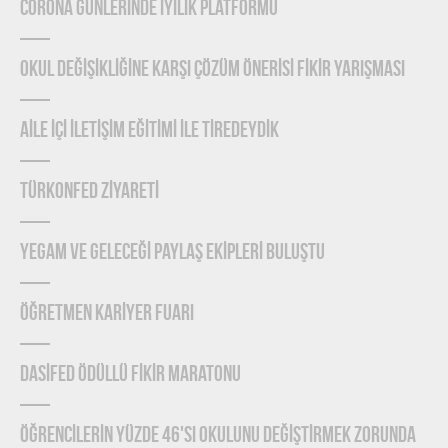
CORONA GÜNLERİNDE İYİLİK PLATFORMU
OKUL DEĞİŞİKLİĞİNE KARŞI ÇÖZÜM ÖNERİSİ FİKİR YARIŞMASI
AİLE İÇİ İLETİŞİM EĞİTİMİ İLE TİREDEYDİK
TÜRKONFED ZİYARETİ
YEGAM ve GELECEĞİ PAYLAŞ EKİPLERİ BULUŞTU
ÖĞRETMEN KARİYER FUARI
DASİFED ÖDÜLLÜ FİKİR MARATONU
ÖĞRENCİLERİN YÜZDE 46'SI OKULUNU DEĞİŞTİRMEK ZORUNDA