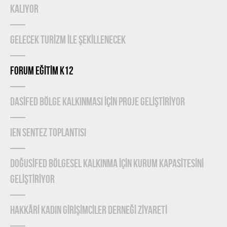
KALIYOR
GELECEK TURİZM İLE ŞEKİLLENECEK
FORUM EĞİTİM K12
DASİFED BÖLGE KALKINMASI İÇİN PROJE GELİŞTİRİYOR
IEN Sentez Toplantısı
DOĞUSİFED BÖLGESEL KALKINMA İÇİN KURUM KAPASİTESİNİ
GELİŞTİRİYOR
HAKKÂRİ KADIN GİRİŞİMCİLER DERNEĞİ ZİYARETİ