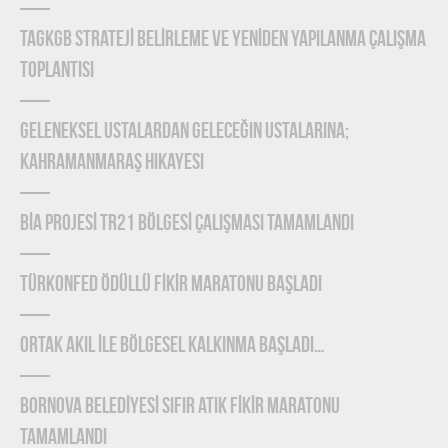
TAGKGB STRATEJİ BELİRLEME ve YENİDEN YAPILANMA ÇALIŞMA
TOPLANTISI
Geleneksel Ustalardan Geleceğin Ustalarına;
Kahramanmaraş Hikayesi
BİA PROJESİ TR21 BÖLGESİ ÇALIŞMASI TAMAMLANDI
TÜRKONFED Ödüllü FİKİR Maratonu Başladı
ORTAK AKIL İLE BÖLGESEL KALKINMA BAŞLADI…
BORNOVA BELEDİYESİ SIFIR ATIK FİKİR MARATONU
TAMAMLANDI