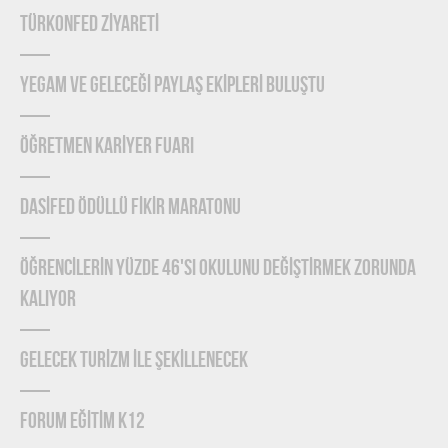
TÜRKONFED ZİYARETİ
YEGAM ve GELECEĞİ PAYLAŞ EKİPLERİ BULUŞTU
ÖĞRETMEN KARİYER FUARI
DASİFED ÖDÜLLÜ FİKİR MARATONU
ÖĞRENCİLERİN YÜZDE 46'SI OKULUNU DEĞİŞTİRMEK ZORUNDA
KALIYOR
GELECEK TURİZM İLE ŞEKİLLENECEK
FORUM EĞİTİM K12