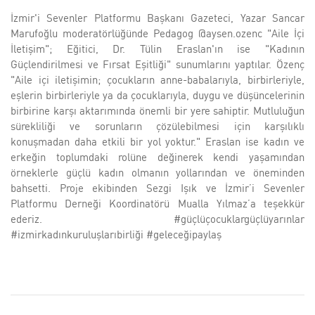
İzmir'i Sevenler Platformu Başkanı Gazeteci, Yazar Sancar
Marufoğlu moderatörlüğünde Pedagog @aysen.ozenc "Aile İçi
İletişim"; Eğitici, Dr. Tülin Eraslan'ın ise "Kadının
Güçlendirilmesi ve Fırsat Eşitliği" sunumlarını yaptılar. Özenç
"Aile içi iletişimin; çocukların anne-babalarıyla, birbirleriyle,
eşlerin birbirleriyle ya da çocuklarıyla, duygu ve düşüncelerinin
birbirine karşı aktarımında önemli bir yere sahiptir. Mutluluğun
sürekliliği ve sorunların çözülebilmesi için karşılıklı
konuşmadan daha etkili bir yol yoktur." Eraslan ise kadın ve
erkeğin toplumdaki rolüne değinerek kendi yaşamından
örneklerle güçlü kadın olmanın yollarından ve öneminden
bahsetti. Proje ekibinden Sezgi Işık ve İzmir’i Sevenler
Platformu Derneği Koordinatörü Mualla Yılmaz’a teşekkür
ederiz. #güçlüçocuklargüçlüyarınlar
#izmirkadınkuruluşlarıbirliği #geleceğipaylaş