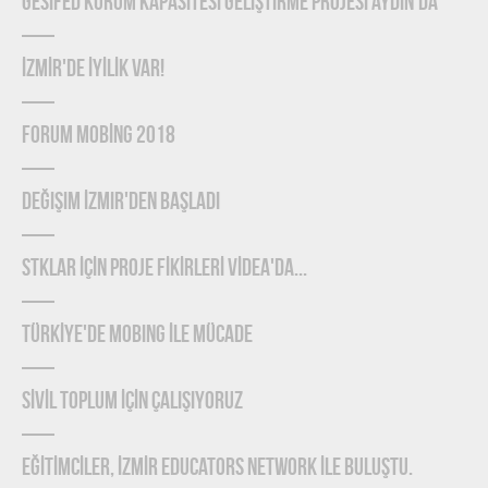
GESİFED Kurum Kapasitesi Geliştirme Projesi Aydın'da
İZMİR'de İYİLİK Var!
FORUM MOBİNG 2018
Değişim İzmir'den Başladı
STKLAR İÇİN PROJE FİKİRLERİ VİDEA'DA...
TÜRKİYE'DE MOBING İLE MÜCADE
SİVİL TOPLUM İÇİN ÇALIŞIYORUZ
EĞİTİMCİLER, İZMİR EDUCATORS NETWORK İLE BULUŞTU.