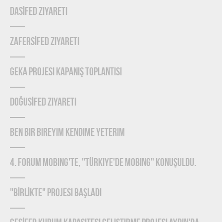
DASİFED Ziyareti
ZAFERSİFED Ziyareti
GEKA Projesi Kapanış Toplantısı
DOĞUSİFED Ziyareti
Ben Bir Bireyim Kendime Yeterim
4. Forum Mobing'te, "Türkiye'de Mobing" konuşuldu.
"BİRLİKTE" Projesi Başladı