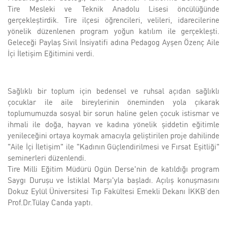
Tire Mesleki ve Teknik Anadolu Lisesi öncülüğünde
gerçekleştirdik. Tire ilçesi öğrencileri, velileri, idarecilerine
yönelik düzenlenen program yoğun katılım ile gerçekleşti.
Geleceği Paylaş Sivil İnsiyatifi adına Pedagog Ayşen Özenç Aile
İçi İletişim Eğitimini verdi.
Sağlıklı bir toplum için bedensel ve ruhsal açıdan sağlıklı
çocuklar ile aile bireylerinin öneminden yola çıkarak
toplumumuzda sosyal bir sorun haline gelen çocuk istismar ve
ihmali ile doğa, hayvan ve kadına yönelik şiddetin eğitimle
yenileceğini ortaya koymak amacıyla geliştirilen proje dahilinde
"Aile İçi İletişim" ile "Kadının Güçlendirilmesi ve Fırsat Eşitliği"
seminerleri düzenlendi.
Tire Milli Eğitim Müdürü Ogün Derse'nin de katıldığı program
Saygı Duruşu ve İstiklal Marşı'yla başladı. Açılış konuşmasını
Dokuz Eylül Üniversitesi Tıp Fakültesi Emekli Dekanı İKKB’den
Prof.Dr.Tülay Canda yaptı.