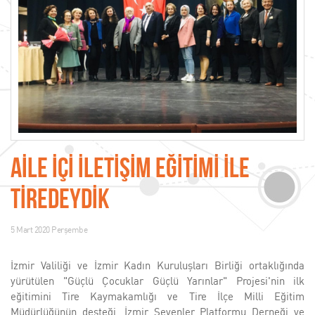
AİLE İÇİ İLETİŞİM EĞİTİMİ İLE
TİREDEYDİK
5 Mart 2020 Perşembe
İzmir Valiliği ve İzmir Kadın Kuruluşları Birliği ortaklığında
yürütülen "Güçlü Çocuklar Güçlü Yarınlar" Projesi'nin ilk
eğitimini Tire Kaymakamlığı ve Tire İlçe Milli Eğitim
Müdürlüğünün desteği, İzmir Sevenler Platformu Derneği ve