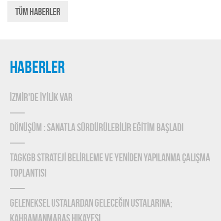
Tüm Haberler
HABERLER
İZMİR'DE İYİLİK VAR
DÖNÜŞÜM : SANATLA SÜRDÜRÜLEBİLİR EĞİTİM BAŞLADI
TAGKGB STRATEJİ BELİRLEME ve YENİDEN YAPILANMA ÇALIŞMA
TOPLANTISI
Geleneksel Ustalardan Geleceğin Ustalarına;
Kahramanmaraş Hikayesi