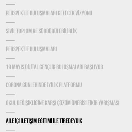
PERSPEKTİF BULUŞMALARI GELECEK VİZYONU
SİVİL TOPLUM VE SÜRDÜRÜLEBİLİRLİK
PERSPEKTİF BULUŞMALARI
19 MAYIS DİJİTAL GENÇLİK BULUŞMALARI BAŞLIYOR
CORONA GÜNLERİNDE İYİLİK PLATFORMU
OKUL DEĞİŞİKLİĞİNE KARŞI ÇÖZÜM ÖNERİSİ FİKİR YARIŞMASI
AİLE İÇİ İLETİŞİM EĞİTİMİ İLE TİREDEYDİK