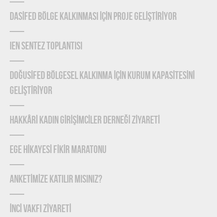
DASİFED BÖLGE KALKINMASI İÇİN PROJE GELİŞTİRİYOR
IEN Sentez Toplantısı
DOĞUSİFED BÖLGESEL KALKINMA İÇİN KURUM KAPASİTESİNİ
GELİŞTİRİYOR
HAKKÂRİ KADIN GİRİŞİMCİLER DERNEĞİ ZİYARETİ
EGE HİKAYESİ FİKİR MARATONU
ANKETİMİZE KATILIR MISINIZ?
İNCİ VAKFI ZİYARETİ