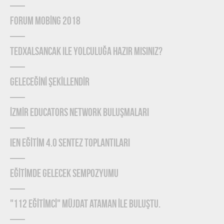
FORUM MOBİNG 2018
TEDxAlsancak ile Yolculuğa Hazır mısınız?
GELECEĞİNİ ŞEKİLLENDİR
İZMİR EDUCATORS NETWORK BULUŞMALARI
IEN EĞİTİM 4.0 SENTEZ TOPLANTILARI
EĞİTİMDE GELECEK SEMPOZYUMU
"112 EĞİTİMCİ" MÜJDAT ATAMAN İLE BULUŞTU.