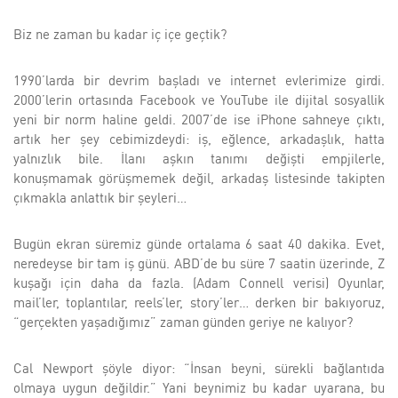
Biz ne zaman bu kadar iç içe geçtik?
1990’larda bir devrim başladı ve internet evlerimize girdi.
2000’lerin ortasında Facebook ve YouTube ile dijital sosyallik
yeni bir norm haline geldi. 2007’de ise iPhone sahneye çıktı,
artık her şey cebimizdeydi: iş, eğlence, arkadaşlık, hatta
yalnızlık bile. İlanı aşkın tanımı değişti empjilerle,
konuşmamak görüşmemek değil, arkadaş listesinde takipten
çıkmakla anlattık bir şeyleri…
Bugün ekran süremiz günde ortalama 6 saat 40 dakika. Evet,
neredeyse bir tam iş günü. ABD’de bu süre 7 saatin üzerinde, Z
kuşağı için daha da fazla. (Adam Connell verisi) Oyunlar,
mail’ler, toplantılar, reels’ler, story’ler… derken bir bakıyoruz,
“gerçekten yaşadığımız” zaman günden geriye ne kalıyor?
Cal Newport şöyle diyor: “İnsan beyni, sürekli bağlantıda
olmaya uygun değildir.” Yani beynimiz bu kadar uyarana, bu