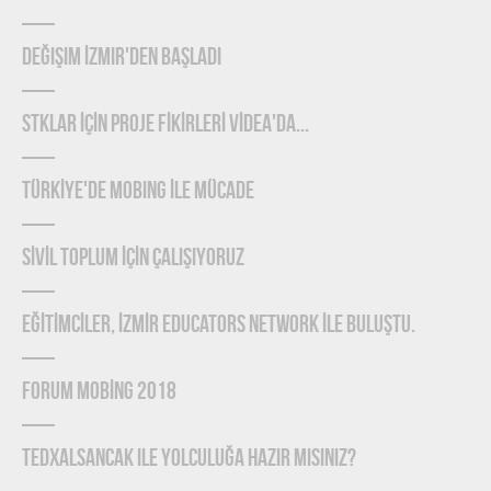
Değişim İzmir'den Başladı
STKLAR İÇİN PROJE FİKİRLERİ VİDEA'DA...
TÜRKİYE'DE MOBING İLE MÜCADE
SİVİL TOPLUM İÇİN ÇALIŞIYORUZ
EĞİTİMCİLER, İZMİR EDUCATORS NETWORK İLE BULUŞTU.
FORUM MOBİNG 2018
TEDxAlsancak ile Yolculuğa Hazır mısınız?