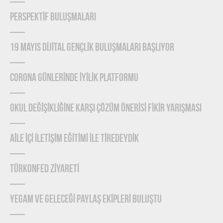
PERSPEKTİF BULUŞMALARI
19 MAYIS DİJİTAL GENÇLİK BULUŞMALARI BAŞLIYOR
CORONA GÜNLERİNDE İYİLİK PLATFORMU
OKUL DEĞİŞİKLİĞİNE KARŞI ÇÖZÜM ÖNERİSİ FİKİR YARIŞMASI
AİLE İÇİ İLETİŞİM EĞİTİMİ İLE TİREDEYDİK
TÜRKONFED ZİYARETİ
YEGAM ve GELECEĞİ PAYLAŞ EKİPLERİ BULUŞTU