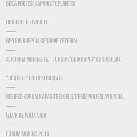
GEKA Projesi Kapanış Toplantısı
DOĞUSİFED Ziyareti
Ben Bir Bireyim Kendime Yeterim
4. Forum Mobing'te, "Türkiye'de Mobing" konuşuldu.
"BİRLİKTE" Projesi Başladı
GESİFED Kurum Kapasitesi Geliştirme Projesi Aydın'da
İZMİR'de İYİLİK Var!
FORUM MOBİNG 2018