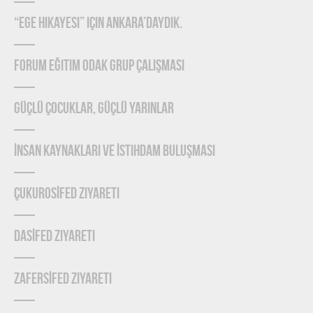
“Ege Hikayesi” için Ankara’daydık.
Forum Eğitim Odak Grup Çalışması
Güçlü Çocuklar, Güçlü Yarınlar
İnsan Kaynakları ve İstihdam Buluşması
ÇUKUROSİFED Ziyareti
DASİFED Ziyareti
ZAFERSİFED Ziyareti