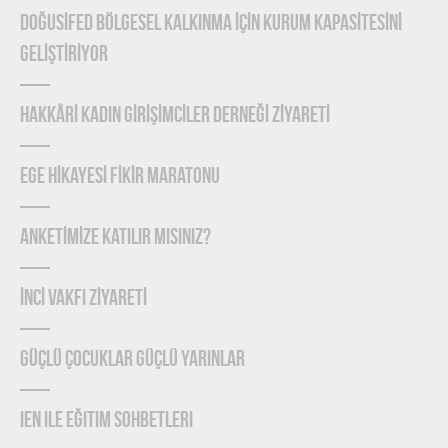
DOĞUSİFED BÖLGESEL KALKINMA İÇİN KURUM KAPASİTESİNİ
GELİŞTİRİYOR
HAKKÂRİ KADIN GİRİŞİMCİLER DERNEĞİ ZİYARETİ
EGE HİKAYESİ FİKİR MARATONU
ANKETİMİZE KATILIR MISINIZ?
İNCİ VAKFI ZİYARETİ
Güçlü Çocuklar Güçlü Yarınlar
IEN ile Eğitim Sohbetleri