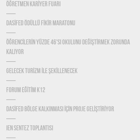
ÖĞRETMEN KARİYER FUARI
DASİFED ÖDÜLLÜ FİKİR MARATONU
ÖĞRENCİLERİN YÜZDE 46'SI OKULUNU DEĞİŞTİRMEK ZORUNDA
KALIYOR
GELECEK TURİZM İLE ŞEKİLLENECEK
FORUM EĞİTİM K12
DASİFED BÖLGE KALKINMASI İÇİN PROJE GELİŞTİRİYOR
IEN Sentez Toplantısı