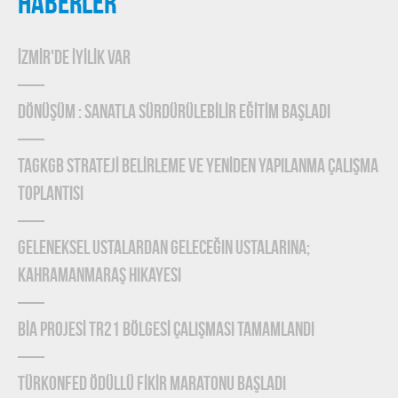
HABERLER
İZMİR'DE İYİLİK VAR
DÖNÜŞÜM : SANATLA SÜRDÜRÜLEBİLİR EĞİTİM BAŞLADI
TAGKGB STRATEJİ BELİRLEME ve YENİDEN YAPILANMA ÇALIŞMA
TOPLANTISI
Geleneksel Ustalardan Geleceğin Ustalarına;
Kahramanmaraş Hikayesi
BİA PROJESİ TR21 BÖLGESİ ÇALIŞMASI TAMAMLANDI
TÜRKONFED Ödüllü FİKİR Maratonu Başladı