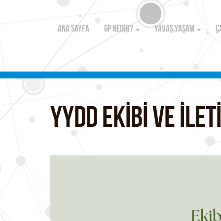
ANA SAYFA
GP NEDİR?
YAVAŞ YAŞAM
Ç
YYDD EKİBİ VE İLET